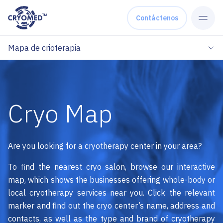
Skip to content
Contáctenos
Mapa de crioterapia
Cryo Map
Are you looking for a cryotherapy center in your area?
To find the nearest cryo salon, browse our interactive
map, which shows the businesses offering whole-body or
local cryotherapy services near you. Click the relevant
marker and find out the cryo center’s name, address and
contacts, as well as the type and brand of cryotherapy