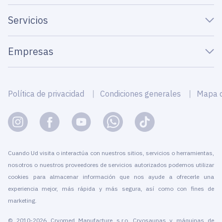
Servicios
Empresas
Política de privacidad
Condiciones generales
Mapa de
Cuando Ud visita o interactúa con nuestros sitios, servicios o herramientas,
nosotros o nuestros proveedores de servicios autorizados podemos utilizar
cookies para almacenar información que nos ayude a ofrecerle una
experiencia mejor, más rápida y más segura, así como con fines de
marketing.
© 2010-2026 Cryomed Manufacture s.r.o. Cryosaunas y máquinas de