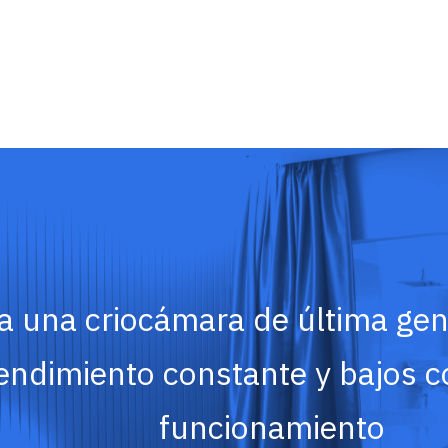
a una criocámara de última gen
endimiento constante y bajos c
funcionamiento