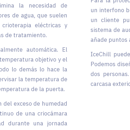
Para la protec
limina la necesidad de
un interfono b
dores de agua, que suelen
un cliente p
rioterapia eléctricas y
sistema de au
as de tratamiento.
añade puntos a
talmente automática. El
IceChill pued
 temperatura objetivo y el
Podemos diseñ
todo lo demás lo hace la
dos personas.
ervisar la temperatura de
carcasa exteri
emperatura de la puerta.
ón del exceso de humedad
ntinuo de una criocámara
ad durante una jornada