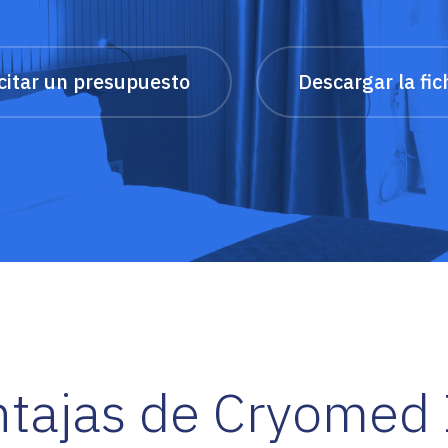
icitar un presupuesto
Descargar la fi
tajas de Cryomed I