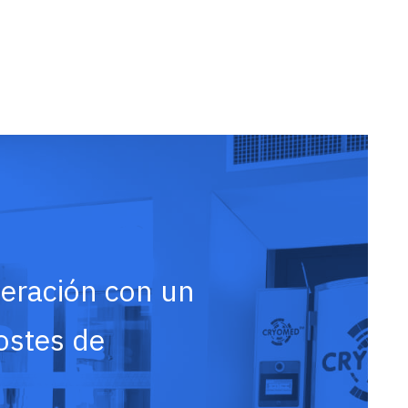
eración con un
ostes de