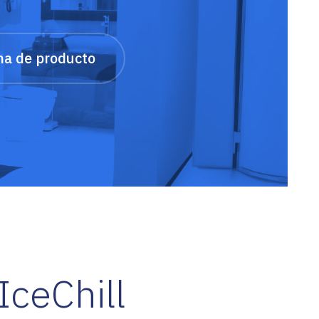
cha de producto
ceChill