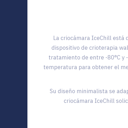
La criocámara IceChill está 
dispositivo de crioterapia wa
tratamiento de entre -80°C y -
temperatura para obtener el mejo
Su diseño minimalista se adap
criocámara IceChill soli