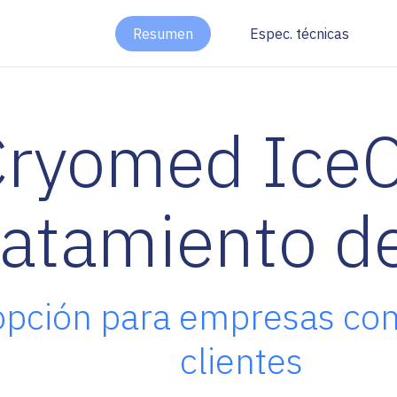
Resumen
Espec. técnicas
ryomed IceCh
ratamiento de
opción para empresas con 
clientes