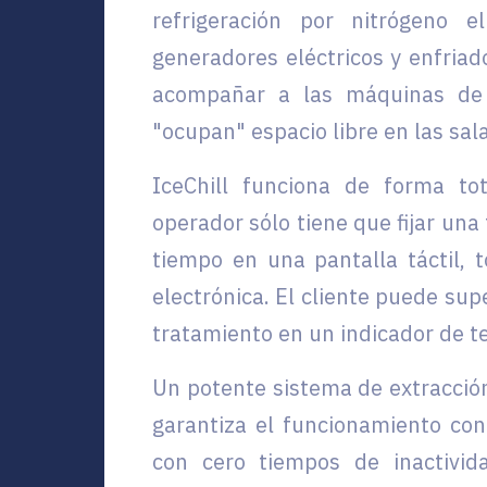
refrigeración por nitrógeno e
generadores eléctricos y enfria
acompañar a las máquinas de c
"ocupan" espacio libre en las sal
IceChill funciona de forma to
operador sólo tiene que fijar una
tiempo en una pantalla táctil, 
electrónica. El cliente puede sup
tratamiento en un indicador de t
Un potente sistema de extracci
garantiza el funcionamiento co
con cero tiempos de inactivid