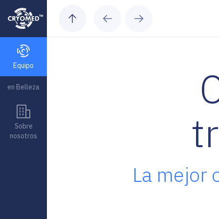
Skip to content
Equipo
C
en Belleza
t
Sobre
nosotros
La mejor 