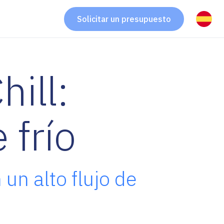
Solicitar un presupuesto
ill:
 frío
un alto flujo de