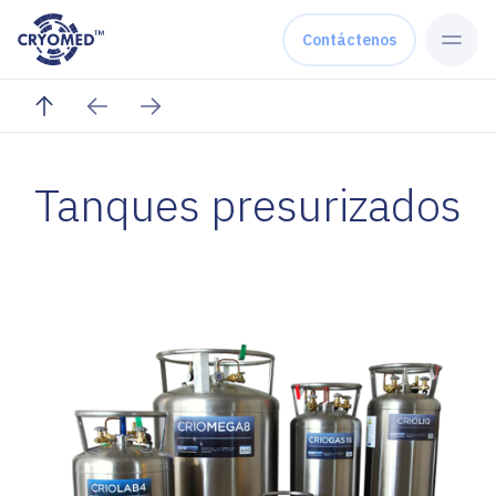
Skip to content
Contáctenos
Tanques presurizados