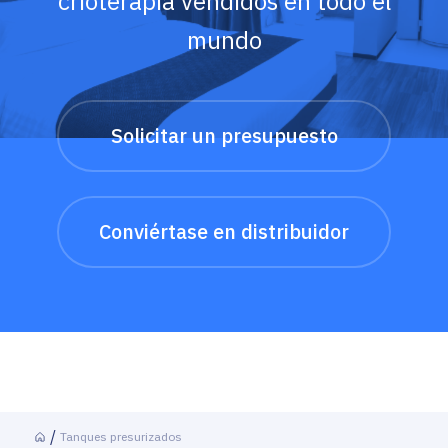
crioterapia vendidos en todo el
mundo
Solicitar un presupuesto
Conviértase en distribuidor
Tanques presurizados