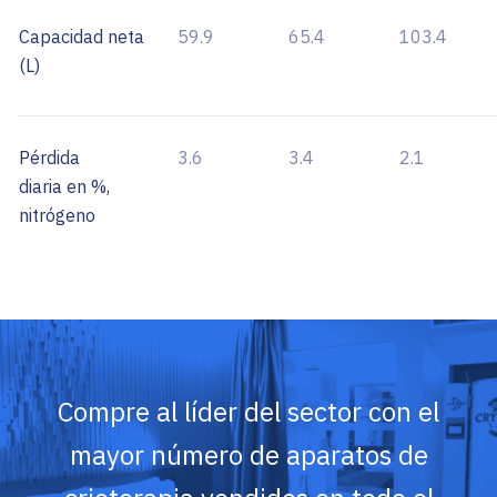
Capacidad neta
59.9
65.4
103.4
(L)
Pérdida
3.6
3.4
2.1
diaria en %,
nitrógeno
Compre al líder del sector con el
mayor número de aparatos de