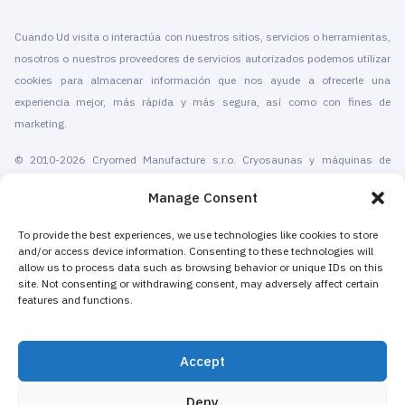
Cuando Ud visita o interactúa con nuestros sitios, servicios o herramientas,
nosotros o nuestros proveedores de servicios autorizados podemos utilizar
cookies para almacenar información que nos ayude a ofrecerle una
experiencia mejor, más rápida y más segura, así como con fines de
marketing.
© 2010-2026 Cryomed Manufacture s.r.o. Cryosaunas y máquinas de
crioterapia. Todos los derechos reservados.
Manage Consent
Promoción con
To provide the best experiences, we use technologies like cookies to store
and/or access device information. Consenting to these technologies will
Cryomed fabrica equipos de crioterapia desde 2002. Nuestras criosaunas
allow us to process data such as browsing behavior or unique IDs on this
de cuerpo entero dispositivos criogénicos locales cuentan con la
site. Not consenting or withdrawing consent, may adversely affect certain
certificación CE. Ofrecemos servicios de instalación, mantenimiento,
features and functions.
formación y certificación, marketing y promoción de servicios de crioterapia,
tanto para centros de crioterapia independientes como para empresas
Accept
existentes que añaden la crioterapia para aumentar sus ingresos. La
mayoría de las máquinas de crioterapia local y de cuerpo entero de Cryomed
Deny
se venden como equipos no médicos a spas, hoteles, salones de belleza,