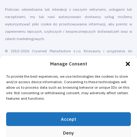
Podczas odwiedzania lub interakcji z naszymi witrynami, usługami lub
narzędziami, my lub nasi autoryzowani dostawcy usług możemy
wykorzystywać pliki cookie do przechowywania informacji, aby pomóc w
zapewnieniu lepszych, szybszych i bezpieczniejszych doświadczeń oraz w
celach marketingowych.
© 2010-2026 Cryomed Manufacture s.r.o. Kriosauny i urządzenia do
krioterapii. Wszelkie prawa zastrzeżone.
Manage Consent
Promocja za pomocą
To provide the best experiences, we use technologies like cookies to store
and/or access device information. Consenting to these technologies will
Cryomed produkuje sprzęt do krioterapii od 2002 roku. Nasze kriosauny na
allow us to process data such as browsing behavior or unique IDs on this
całe ciało i lokalne urządzenia kriogeniczne posiadają certyfikat CE.
site. Not consenting or withdrawing consent, may adversely affect certain
Oferujemy instalację i konserwację, szkolenia i certyfikację, marketing i
features and functions.
promocję usług krioterapii, zarówno dla samodzielnych centrów krioterapii,
jak i dla istniejących firm dodających krioterapię w celu zwiększenia swoich
Accept
przychodów. Większość urządzeń Cryomed do krioterapii całego ciała i
miejscowej jest sprzedawana jako sprzęt niemedyczny do spa, hoteli,
Deny
salonów kosmetycznych, centrów odnowy biologicznej i fitness oraz