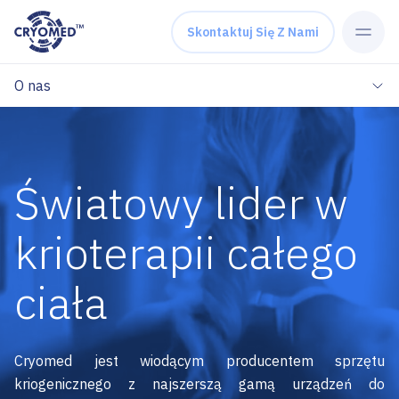
Skip to content
Skontaktuj Się Z Nami
O nas
Światowy lider w
krioterapii całego
ciała
Cryomed jest wiodącym producentem sprzętu
kriogenicznego z najszerszą gamą urządzeń do