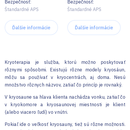
Bezpečnosť:
Bezpečnosť:
Štandardné APS
Štandardné APS
Ďalšie informácie
Ďalšie informácie
Kryoterapia je služba, ktorú možno poskytovať
rôznymi spôsobmi. Existujú rôzne modely kryosáun,
môžu sa používať v kryocentrách, aj doma. Nesú
množstvo rôznych názvov, zatiaľ čo princíp je rovnaký.
V kryosaune sa hlava klienta nachádza vonku, zatiaľ čo
v kryokomore a kryosaunovej miestnosti je klient
(alebo viacero ľudí) vo vnútri.
Pokiaľ ide o veľkosť kryosauny, tiež sú rôzne možnosti.