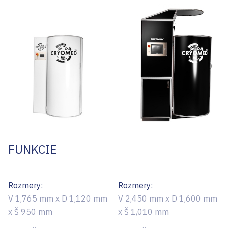
Images
FUNKCIE
Rozmery:
Rozmery:
V 1,765 mm x D 1,120 mm
V 2,450 mm x D 1,600 mm
x Š 950 mm
x Š 1,010 mm