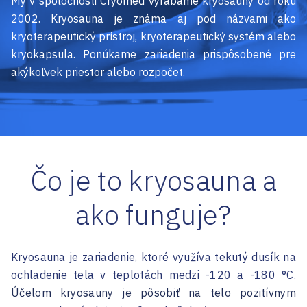
My v spoločnosti Cryomed vyrábame kryosauny od roku
2002. Kryosauna je známa aj pod názvami ako
kryoterapeutický prístroj, kryoterapeutický systém alebo
kryokapsula. Ponúkame zariadenia prispôsobené pre
akýkoľvek priestor alebo rozpočet.
Čo je to kryosauna a
ako funguje?
Kryosauna je zariadenie, ktoré využíva tekutý dusík na
ochladenie tela v teplotách medzi -120 a -180 °C.
Účelom kryosauny je pôsobiť na telo pozitívnym