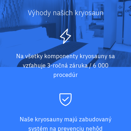
Výhody našich kryosaun
Na všetky komponenty kryosauny sa
vzťahuje 3-ročná záruka / 6 000
procedúr
Naše kryosauny majú zabudovaný
systém na prevenciu nehôd