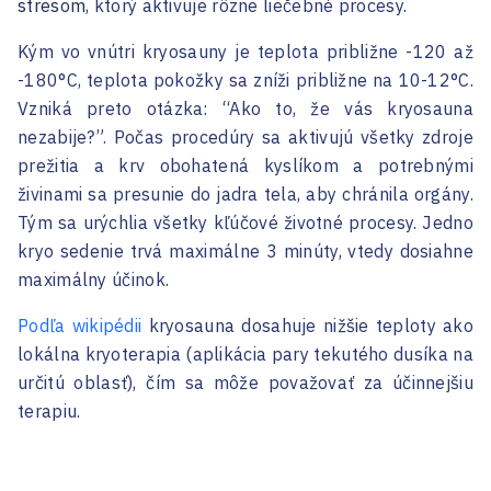
stresom
, ktorý aktivuje rôzne liečebné procesy.
Kým vo vnútri kryosauny je teplota približne -120 až
-180°C, teplota pokožky sa zníži približne na 10-12°C.
Vzniká preto otázka: “Ako to, že vás kryosauna
nezabije?”. Počas procedúry sa aktivujú všetky zdroje
prežitia a krv obohatená kyslíkom a potrebnými
živinami sa presunie do jadra tela, aby chránila orgány.
Tým sa urýchlia všetky kľúčové životné procesy. Jedno
kryo sedenie trvá maximálne 3 minúty, vtedy dosiahne
maximálny účinok.
Podľa wikipédii
kryosauna dosahuje nižšie teploty ako
lokálna kryoterapia (aplikácia pary tekutého dusíka na
určitú oblasť), čím sa môže považovať za účinnejšiu
terapiu.