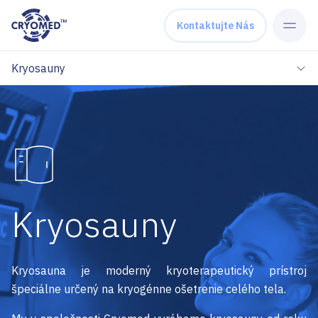
Skip to content
Kontaktujte Nás
Kryosauny
Kryosauny
Kryosauna je moderný kryoterapeutický prístroj
špeciálne určený na kryogénne ošetrenie celého tela.