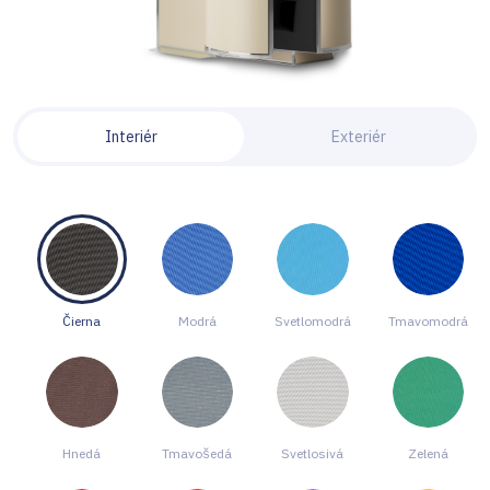
Interiér
Exteriér
Čierna
Modrá
Svetlomodrá
Tmavomodrá
Hnedá
Tmavošedá
Svetlosivá
Zelená