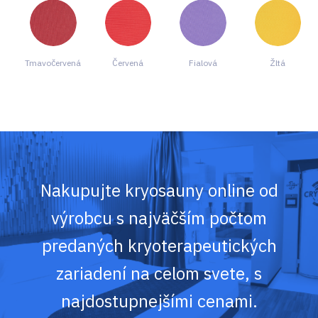
Tmavočervená
Červená
Fialová
Žltá
Nakupujte kryosauny online od
výrobcu s najväčším počtom
predaných kryoterapeutických
zariadení na celom svete, s
najdostupnejšími cenami.