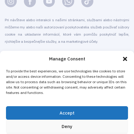
Pri návšteve alebo interakcii s našimi stránkami, službami alebo nástrojmi
môžeme my alebo naši autorizovaní poskytovatelia služieb používať súbory
cookie na ukladanie informácií, ktoré vám pomôžu poskytnúť lepšie,
rýchlejšie a bezpečnejšie služby, a na marketingové účely.
© 2010-2026 Cryomed Manufacture s.r.o. Kryosauny a kryoterapeutické
Manage Consent
prístroje. Všetky práva vyhradené.
Propagácia pomocou
To provide the best experiences, we use technologies like cookies to store
and/or access device information. Consenting to these technologies will
allow us to process data such as browsing behavior or unique IDs on this
Spoločnosť Cryomed vyrába zariadenia na kryoterapiu od roku 2002. Naše
site. Not consenting or withdrawing consent, may adversely affect certain
celotelové kryosauny a lokálne kryogénne zariadenia majú certifikát CE.
features and functions.
Ponúkame inštaláciu a údržbu, školenia a certifikáciu, marketing a
propagáciu kryoterapeutických služieb pre samostatné kryoterapeutické
Accept
centrá ako aj pre už fungujúce podniky, ktoré si pridaním kryoterapie zvyšujú
svoje príjmy. Väčšina prístrojov na celotelovú a lokálnu kryoterapiu od
Deny
spoločnosti Cryomed sa predáva ako nemedicínske zariadenie do kúpeľov,