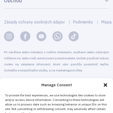
Obchod
Zásady ochrany osobných údajov
Podmienky
Mapa 
Pri návšteve alebo interakcii s našimi stránkami, službami alebo nástrojmi
môžeme my alebo naši autorizovaní poskytovatelia služieb používať súbory
cookie na ukladanie informácií, ktoré vám pomôžu poskytnúť lepšie,
rýchlejšie a bezpečnejšie služby, a na marketingové účely.
© 2010-2026 Cryomed Manufacture s.r.o. Kryosauny a kryoterapeutické
Manage Consent
prístroje. Všetky práva vyhradené.
Propagácia pomocou
To provide the best experiences, we use technologies like cookies to store
and/or access device information. Consenting to these technologies will
allow us to process data such as browsing behavior or unique IDs on this
Spoločnosť Cryomed vyrába zariadenia na kryoterapiu od roku 2002. Naše
site. Not consenting or withdrawing consent, may adversely affect certain
celotelové kryosauny a lokálne kryogénne zariadenia majú certifikát CE.