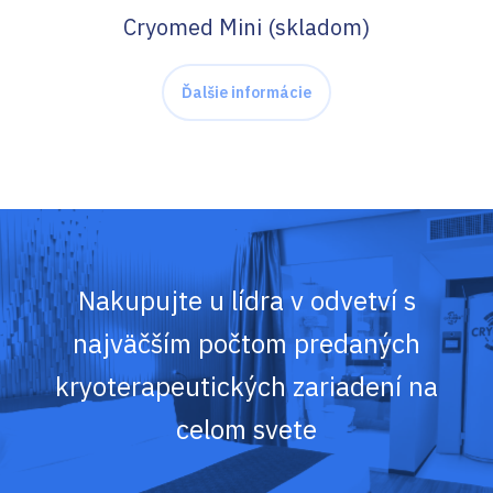
Cryomed Mini (skladom)
Ďalšie informácie
Nakupujte u lídra v odvetví s
najväčším počtom predaných
kryoterapeutických zariadení na
celom svete