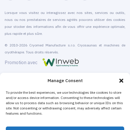
Lorsque vous visitez ou interagissez avec nos sites, services ou outils,
nous ou nos prestataires de services agréés pouvons utiliser des cookies
pour stocker des informations afin de vous offrir une expérience optimale,
plus rapide et plus sûre.
© 2010-2026 Cryomed Manufacture s.r.o. Cryosaunas et machines de
cryothérapie. Tous droits réservés.
Promotion avec
Cryomed conçoit et fabrique du matériel de cryothérapie depuis 2002. Nos
Manage Consent
cryosaunas corps entier, et appareils localisés sont certifiés CE.
To provide the best experiences, we use technologies like cookies to store
Nous proposons l'installation et la maintenance, la formation et la
and/or access device information. Consenting to these technologies will
certification, la commercialisation et l’offre de services de cryothérapie. A la
allow us to process data such as browsing behavior or unique IDs on this
fois pour les centres de qui ne souhaitent proposer que des prestations de
site. Not consenting or withdrawing consent, may adversely affect certain
features and functions.
cryothérapie, et bien sûr pour les structures existantes qui souhaitent faire
évoluer leur activité, et booster leur chiffre d’affaires.