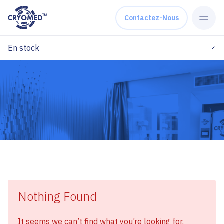
Skip to content
Contactez-Nous
En stock
Nothing Found
It seems we can’t find what you’re looking for.