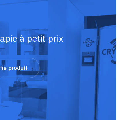
pie à petit prix
che produit