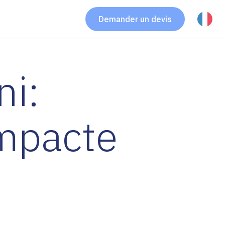
Demander un devis
i:
mpacte
i