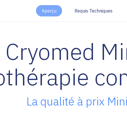
Aperçu
Requis Techniques
Cryomed Min
othérapie co
La qualité à prix Min