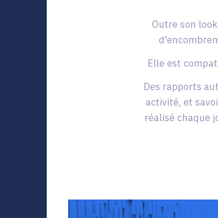
Outre son loo
d'encombreme
Elle est compat
Des rapports au
activité, et sav
réalisé chaque j