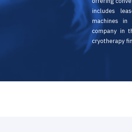
offering conve
includes lea
machines in 
company in t
cryotherapy fi