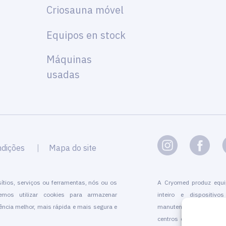
Criosauna móvel
Equipos en stock
Máquinas
usadas
ndições
Mapa do site
ítios, serviços ou ferramentas, nós ou os
A Cryomed produz equi
emos utilizar cookies para armazenar
inteiro e dispositivo
ncia melhor, mais rápida e mais segura e
manutenção,formação, ce
centros de crioterapia