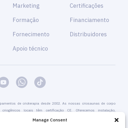
Marketing
Certificações
Formação
Financiamento
Fornecimento
Distribuidores
Apoio técnico
pamentos de crioterapia desde 2002. As nossas criosaunas de corpo
s criogênicos locais têm certificação CE. Oferecemos instalação,
rtificação, marketing e promoção de serviços de crioterapia. Tanto para
Manage Consent
 autónomos como para empresas existentes que adicionam a crioterapia