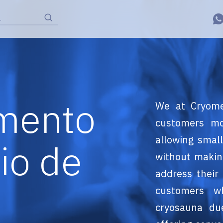
.
mento
We at Cryomed
customers mo
allowing smal
io de
without making
address their
customers w
cryosauna due