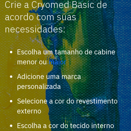
Crie a Cryomed Basic de
acordo com suas
necessidades:
Escolha um tamanho de cabine
menor ou
maior
Adicione uma marca
personalizada
Selecione a cor do revestimento
externo
Escolha a cor do tecido interno