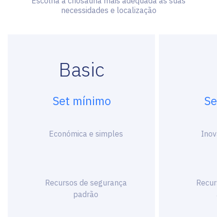
Escolha a criosauna mais adequada às suas
necessidades e localização
Basic
Set mínimo
Se
Económica e simples
Inov
Recursos de segurança
Recur
padrão