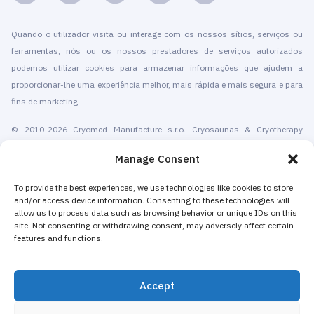
Quando o utilizador visita ou interage com os nossos sítios, serviços ou
ferramentas, nós ou os nossos prestadores de serviços autorizados
podemos utilizar cookies para armazenar informações que ajudem a
proporcionar-lhe uma experiência melhor, mais rápida e mais segura e para
fins de marketing.
© 2010-2026 Cryomed Manufacture s.r.o. Cryosaunas & Cryotherapy
machines. Todos os direitos reservados.
Manage Consent
Promoção com a
To provide the best experiences, we use technologies like cookies to store
and/or access device information. Consenting to these technologies will
A Cryomed produz equipamentos de crioterapia desde 2002. As nossas
allow us to process data such as browsing behavior or unique IDs on this
criosaunas de corpo inteiro e dispositivos criogênicos locais têm
site. Not consenting or withdrawing consent, may adversely affect certain
certificação CE. Oferecemos instalação, manutenção,formação,
features and functions.
certificação, marketing e promoção de serviços de crioterapia. Tanto para
centros de crioterapia autónomos como para empresas existentes que
Accept
adicionam a crioterapia para aumentar as suas receitas. A maioria das
máquinas de crioterapia localizada e de corpo inteiro da Cryomed são