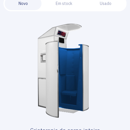
Novo
Em stock
Usado