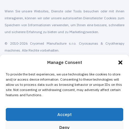
Wenn Sie unsere Websites, Dienste oder Tools besuchen oder mit ihnen
interagieren, können wir oder unsere autorisierten Dienstleister Cookies zum
Speichern von Informationen verwenden, um Ihnen eine bessere, schnellere
und sicherere Erfahrung zu bieten und zu Marketingzwecken.
© 2010-2026 Cryomed Manufacture s.r.o. Cryosaunas & Cryotherapy
machines. Alle Rechte vorbehalten.
Förderung mit
Manage Consent
Cryomed produziert seit 2002 Kryotherapie-Geräte. Unsere Ganzkörper-
To provide the best experiences, we use technologies like cookies to store
and/or access device information. Consenting to these technologies will
Kryosauna und lokalen kryogenen Geräte sind CE-zertifiziert. Wir bieten
allow us to process data such as browsing behavior or unique IDs on this
Installation und Wartung, Schulung und Zertifizierung, Marketing und
site. Not consenting or withdrawing consent, may adversely affect certain
Förderung von Kryotherapie-Dienstleistungen, sowohl für eigenständige
features and functions.
Kryotherapie-Zentren als auch für bestehende Unternehmen, die
Kryotherapie hinzufügen, um ihren Umsatz zu steigern. Die Mehrheit der
Accept
Kryotherapiegeräte von Cryomed für den ganzen Körper und die lokale
Kryotherapie werden als nichtmedizinische Geräte an Spas, Hotels,
Deny
Schönheitssalons, Wellness- und Fitnesszentren und Fitnessstudios