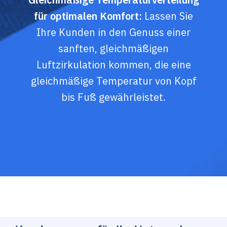
für optimalen Komfort:
Lassen Sie
Ihre Kunden in den Genuss einer
sanften, gleichmäßigen
Luftzirkulation kommen, die eine
gleichmäßige Temperatur von Kopf
bis Fuß gewährleistet.