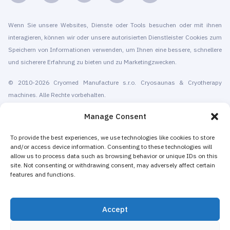
Wenn Sie unsere Websites, Dienste oder Tools besuchen oder mit ihnen
interagieren, können wir oder unsere autorisierten Dienstleister Cookies zum
Speichern von Informationen verwenden, um Ihnen eine bessere, schnellere
und sicherere Erfahrung zu bieten und zu Marketingzwecken.
© 2010-2026 Cryomed Manufacture s.r.o. Cryosaunas & Cryotherapy
machines. Alle Rechte vorbehalten.
Förderung mit
Manage Consent
Cryomed produziert seit 2002 Kryotherapie-Geräte. Unsere Ganzkörper-
To provide the best experiences, we use technologies like cookies to store
and/or access device information. Consenting to these technologies will
Kryosauna und lokalen kryogenen Geräte sind CE-zertifiziert. Wir bieten
allow us to process data such as browsing behavior or unique IDs on this
Installation und Wartung, Schulung und Zertifizierung, Marketing und
site. Not consenting or withdrawing consent, may adversely affect certain
Förderung von Kryotherapie-Dienstleistungen, sowohl für eigenständige
features and functions.
Kryotherapie-Zentren als auch für bestehende Unternehmen, die
Kryotherapie hinzufügen, um ihren Umsatz zu steigern. Die Mehrheit der
Accept
Kryotherapiegeräte von Cryomed für den ganzen Körper und die lokale
Kryotherapie werden als nichtmedizinische Geräte an Spas, Hotels,