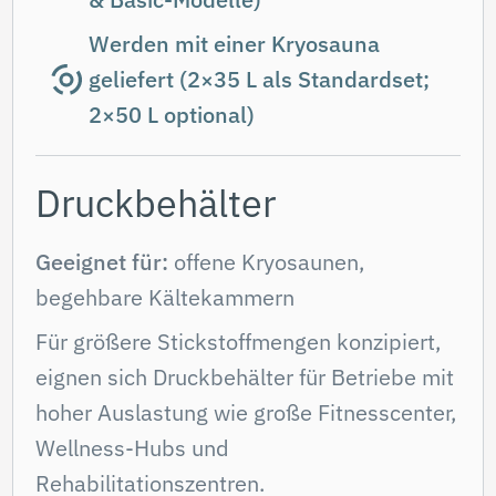
Leichte und kompakte Dewar-Behälter
(Isolierkannen) werden oft in
Privatkliniken, Spas und Wellnesscentern
mit niedriger bis mittlerer Kundenfrequenz
eingesetzt, wenn persönliche Betreuung
und individuelle Behandlung im Fokus
stehen.
Fassungsvermögen:
10 L, 35 L, 50 L
Verdampfungsrate:
0,35% der Gesamtkapazität pro
Tag
Nachfüllen:
Beim Lieferanten oder vor Ort