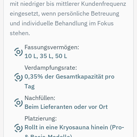
Arten von Stickstoff-
Zufuhrsystemen
Wichtige Unterschiede
Drucklose Dewar-
Behälter
Geeignet für:
offene Kryosaunen, lokale
Kryotherapie-Geräte