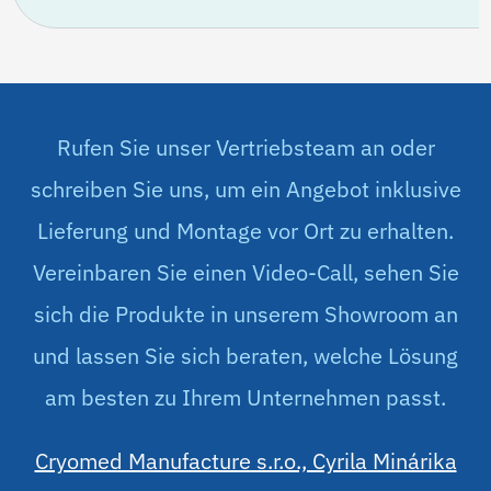
Fassungsvermögen
10 L
Halsdurchmesser, mm
50
Behälterdurchmesser,
305
mm
Gesamthöhe, mm
530
Leergewicht, kg
5,4
Gewicht gefüllt, kg
13,4