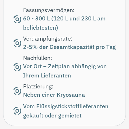
Platzierung:
Rollt in eine Kryosauna hinein (Pro-
& Basic-Modelle)
Werden mit einer Kryosauna
geliefert (2×35 L als Standardset;
2×50 L optional)
Druckbehälter
Geeignet für:
offene Kryosaunen,
begehbare Kältekammern
Für größere Stickstoffmengen konzipiert,
eignen sich Druckbehälter für Betriebe mit