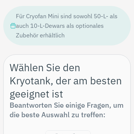
hoher Auslastung wie große Fitnesscenter,
Wellness-Hubs und
Rehabilitationszentren.
Fassungsvermögen:
60 - 300 L (120 L und 230 L am
beliebtesten)
Verdampfungsrate:
2-5% der Gesamtkapazität pro Tag
Nachfüllen:
Vor Ort – Zeitplan abhängig von
Ihrem Lieferanten
Platzierung:
Neben einer Kryosauna