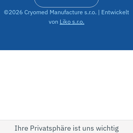
Cryomed Manufacture s.r.o., Cyrila Minárika
Square 24/9, 941 44 Hul, Slovakia
info@cryome.pro
+421 918 250 160
Datenschutzerklärung
Nutzungsbedingungen
Ihre Privatsphäre ist uns wichtig