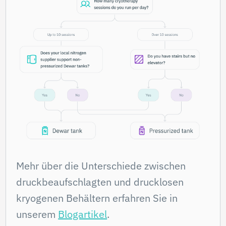
Vom Flüssigstickstofflieferanten
gekauft oder gemietet
Für Cryofan Mini sind sowohl 50-L- als
auch 10-L-Dewars als optionales
Zubehör erhältlich
Wählen Sie den
Kryotank, der am besten
geeignet ist
Beantworten Sie einige Fragen, um