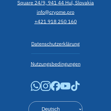
Täglicher Verlust in %,
0,088
Stickstoff
Rufen Sie unser Vertriebsteam an oder
schreiben Sie uns, um ein Angebot inklusive
Lieferung und Montage vor Ort zu erhalten.
Vereinbaren Sie einen Video-Call, sehen Sie
sich die Produkte in unserem Showroom an
und lassen Sie sich beraten, welche Lösung
am besten zu Ihrem Unternehmen passt.