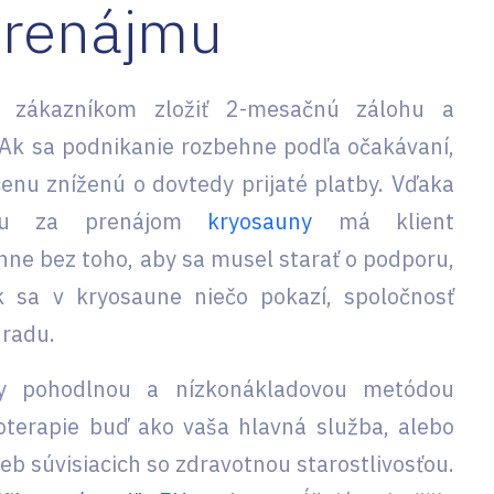
prenájmu
 zákazníkom zložiť 2-mesačnú zálohu a
 Ak sa podnikanie rozbehne podľa očakávaní,
enu zníženú o dovtedy prijaté platby. Vďaka
tku za prenájom
kryosauny
má klient
e bez toho, aby sa musel starať o podporu,
k sa v kryosaune niečo pokazí, spoločnosť
radu.
ny pohodlnou a nízkonákladovou metódou
yoterapie buď ako vaša hlavná služba, alebo
ieb súvisiacich so zdravotnou starostlivosťou.