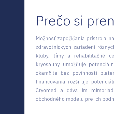
Prečo si pre
Možnosť zapožičania prístroja n
zdravotníckych zariadení rôzny
kluby, tímy a rehabilitačné 
kryosauny umožňuje potenciál
okamžite bez povinnosti plate
financovania rozširuje potenciá
Cryomed a dáva im mimoriadnu
obchodného modelu pre ich podnik