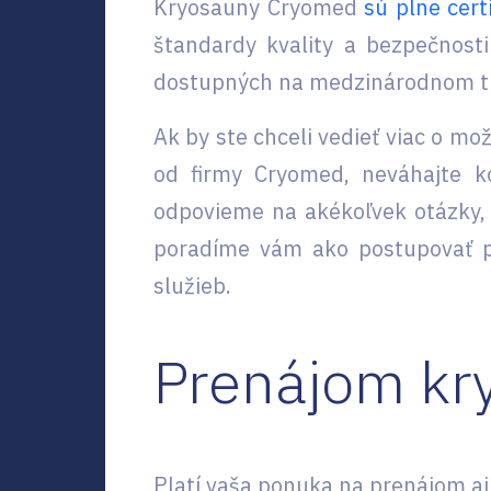
Kryosauny Cryomed
sú plne cer
štandardy kvality a bezpečnost
dostupných na medzinárodnom tr
Ak by ste chceli vedieť viac o m
od firmy Cryomed, neváhajte k
odpovieme na akékoľvek otázky, 
poradíme vám ako postupovať p
služieb.
Prenájom kr
Platí vaša ponuka na prenájom aj 