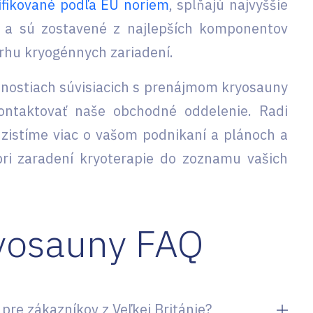
tifikované podľa EU noriem
, spĺňajú najvyššie
i a sú zostavené z najlepších komponentov
hu kryogénnych zariadení.
ožnostiach súvisiacich s prenájmom kryosauny
ontaktovať naše obchodné oddelenie. Radi
zistíme viac o vašom podnikaní a plánoch a
ri zaradení kryoterapie do zoznamu vašich
yosauny FAQ
pre zákazníkov z Veľkej Británie?