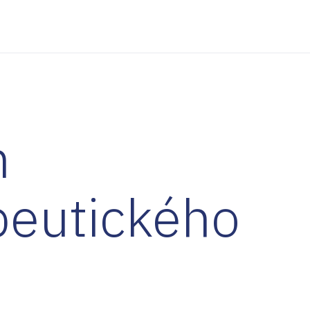
m
peutického