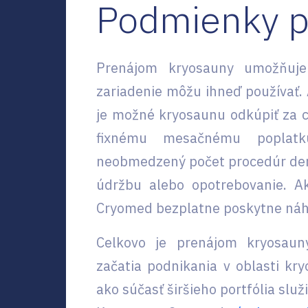
Podmienky 
Prenájom kryosauny umožňuje
zariadenie môžu ihneď používať.
je možné kryosaunu odkúpiť za c
fixnému mesačnému popla
neobmedzený počet procedúr denn
údržbu alebo opotrebovanie. A
Cryomed bezplatne poskytne náh
Celkovo je prenájom kryosau
začatia podnikania v oblasti kr
ako súčasť širšieho portfólia služ