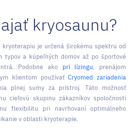
najať kryosaunu?
a kryoterapiu je určená širokému spektru od
ch typov a kúpeľných domov až po športové
centrá. Podobne ako
pri lízingu
, prenájom
nym klientom používať
Cryomed zariadenia
nia plnej sumy za prístroj. Táto možnosť
lnu cieľovú skupinu zákazníkov spoločnosti
 flexibilitu pri navrhovaní optimálneho
anie v oblasti kryoterapie.