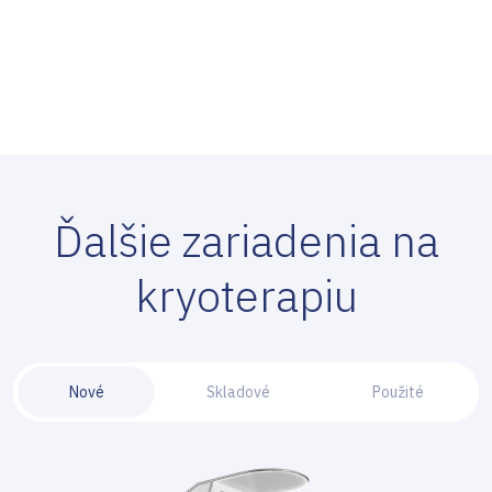
procedúry kryoterapie alebo ak sú intervaly medzi
kryoterapeutickým prístrojom, aby ste postupovali
ošetreniami chladom príliš krátke. Extrémny chlad môže
správne.
brániť rastu tkaniva v otvorených ranách, preto sa pred
aplikáciou poraďte so svojím veterinárom.
Ďalšie zariadenia na
kryoterapiu
Nové
Skladové
Použité