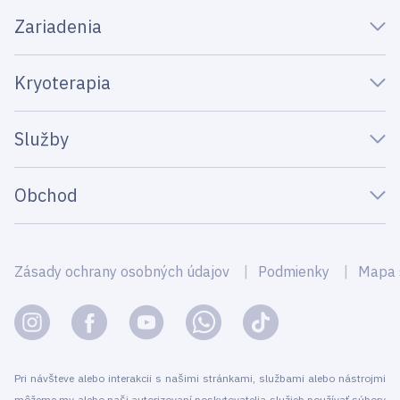
Zariadenia
Kryoterapia
Služby
Obchod
Zásady ochrany osobných údajov
Podmienky
Mapa 
Pri návšteve alebo interakcii s našimi stránkami, službami alebo nástrojmi
môžeme my alebo naši autorizovaní poskytovatelia služieb používať súbory