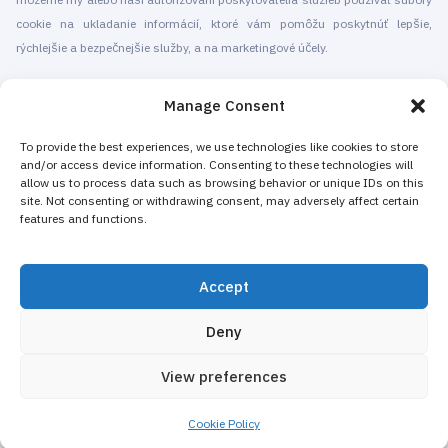
cookie na ukladanie informácií, ktoré vám pomôžu poskytnúť lepšie,
rýchlejšie a bezpečnejšie služby, a na marketingové účely.
© 2010-2026 Cryomed Manufacture s.r.o. Kryosauny a kryoterapeutické
Manage Consent
prístroje. Všetky práva vyhradené.
Propagácia pomocou
To provide the best experiences, we use technologies like cookies to store
and/or access device information. Consenting to these technologies will
allow us to process data such as browsing behavior or unique IDs on this
Spoločnosť Cryomed vyrába zariadenia na kryoterapiu od roku 2002. Naše
site. Not consenting or withdrawing consent, may adversely affect certain
celotelové kryosauny a lokálne kryogénne zariadenia majú certifikát CE.
features and functions.
Ponúkame inštaláciu a údržbu, školenia a certifikáciu, marketing a
propagáciu kryoterapeutických služieb pre samostatné kryoterapeutické
Accept
centrá ako aj pre už fungujúce podniky, ktoré si pridaním kryoterapie zvyšujú
svoje príjmy. Väčšina prístrojov na celotelovú a lokálnu kryoterapiu od
Deny
spoločnosti Cryomed sa predáva ako nemedicínske zariadenie do kúpeľov,
hotelov, kozmetických salónov, wellness a fitness centier.
View preferences
Marketing a dizajn
Cookie Policy