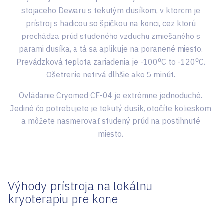
stojaceho Dewaru s tekutým dusíkom, v ktorom je
prístroj s hadicou so špičkou na konci, cez ktorú
prechádza prúd studeného vzduchu zmiešaného s
parami dusíka, a tá sa aplikuje na poranené miesto.
Prevádzková teplota zariadenia je -100⁰C to -120⁰C.
Ošetrenie netrvá dlhšie ako 5 minút.
Ovládanie Cryomed CF-04 je extrémne jednoduché.
Jediné čo potrebujete je tekutý dusík, otočíte kolieskom
a môžete nasmerovať studený prúd na postihnuté
miesto.
Výhody prístroja na lokálnu
kryoterapiu pre kone