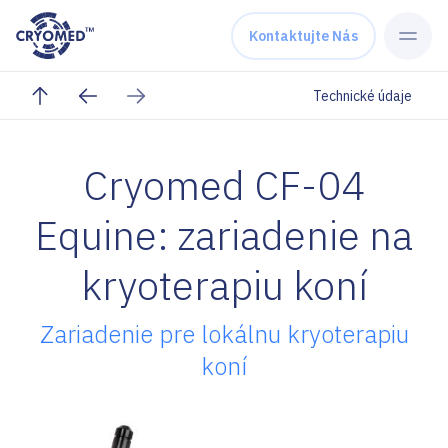
Skip to content
Kontaktujte Nás
Technické údaje
Cryomed CF-04
Equine: zariadenie na
kryoterapiu koní
Zariadenie pre lokálnu kryoterapiu
koní