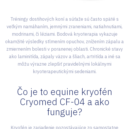
Tréningy dostihových koní a súťaže sú často späté s
veľkým namáhaním, jemnými zraneniami, natiahnutiami,
modrinami, či léziami. Bodová kryoterapia vykazuje
okamžité výsledky stlmením opuchov, znížením zápalu a
zmiernením bolesti v poranenej oblasti. Chronické stavy
ako laminitída, zápaly väzov a šliach, artritída a iné sa
môžu výrazne zlepšiť pravidelnými lokálnymi
kryoterapeutickými sedeniami.
Čo je to equine kryofén
Cryomed CF-04 a ako
funguje?
Kryofén je zariadenie pozostávajúce zo samostatne