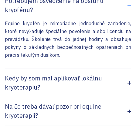
Potrebujem osvedčenie na obsluhu
kryofénu?
Equine kryofén je mimoriadne jednoduché zariadenie,
ktoré nevyžaduje špeciálne povolenie alebo licenciu na
prevádzku. Školenie trvá do jednej hodiny a obsahuje
pokyny o základných bezpečnostných opatreniach pri
práci s tekutým dusíkom.
Kedy by som mal aplikovať lokálnu
kryoterapiu?
Ak je váš kôň zranený, vo všeobecnosti je účinnejšie, ak
Na čo treba dávať pozor pri equine
aplikujete kryoterapiu do 48 hodín po zranení. Pozitívne
kryoterapii?
účinky však boli zaznamenané aj vtedy, keď bola bodová
kryoterapia použitá po dlhšom období. Uistite sa, že ste
Môže dôjsť k poškodeniu tkaniva, ak sa prekročí čas
si prečítali manuál dodávaný s lokálnym