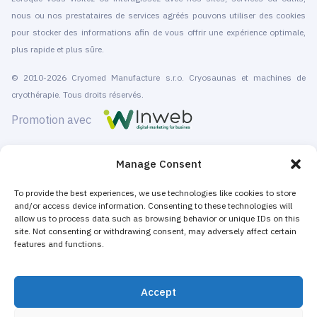
nous ou nos prestataires de services agréés pouvons utiliser des cookies
pour stocker des informations afin de vous offrir une expérience optimale,
plus rapide et plus sûre.
© 2010-2026 Cryomed Manufacture s.r.o. Cryosaunas et machines de
cryothérapie. Tous droits réservés.
Promotion avec
Cryomed conçoit et fabrique du matériel de cryothérapie depuis 2002. Nos
Manage Consent
cryosaunas corps entier, et appareils localisés sont certifiés CE.
To provide the best experiences, we use technologies like cookies to store
Nous proposons l'installation et la maintenance, la formation et la
and/or access device information. Consenting to these technologies will
certification, la commercialisation et l’offre de services de cryothérapie. A la
allow us to process data such as browsing behavior or unique IDs on this
fois pour les centres de qui ne souhaitent proposer que des prestations de
site. Not consenting or withdrawing consent, may adversely affect certain
features and functions.
cryothérapie, et bien sûr pour les structures existantes qui souhaitent faire
évoluer leur activité, et booster leur chiffre d’affaires.
Accept
La majorité des appareils de cryothérapie corps entier et localisées de
Cryomed sont vendus comme équipements non médicaux aux acteurs du