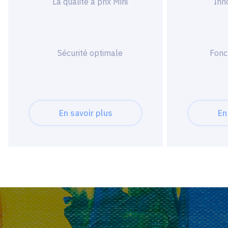
La qualité à prix Mini
Inn
Sécurité optimale
Fonc
En savoir plus
En