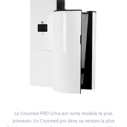
Le Cryomed PRO Ultra est notre modèle le plus
premium. Un Cryomed pro dans sa version la plus